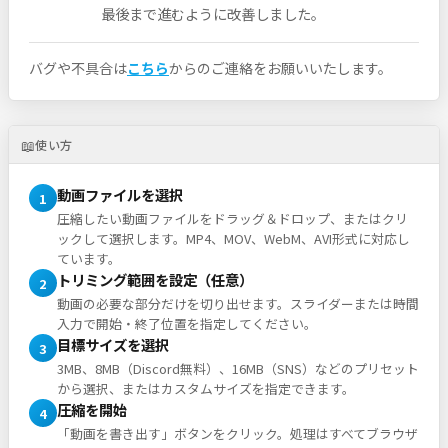
最後まで進むように改善しました。
バグや不具合は
こちら
からのご連絡をお願いいたします。
📖
使い方
動画ファイルを選択
1
圧縮したい動画ファイルをドラッグ＆ドロップ、またはクリ
ックして選択します。MP4、MOV、WebM、AVI形式に対応し
ています。
トリミング範囲を設定（任意）
2
動画の必要な部分だけを切り出せます。スライダーまたは時間
入力で開始・終了位置を指定してください。
目標サイズを選択
3
3MB、8MB（Discord無料）、16MB（SNS）などのプリセット
から選択、またはカスタムサイズを指定できます。
圧縮を開始
4
「動画を書き出す」ボタンをクリック。処理はすべてブラウザ