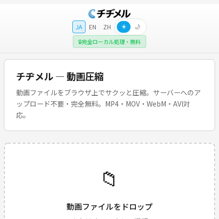
JA
EN
ZH
☀️
🌙
🔒
完全ローカル処理・無料
チヂメル — 動画圧縮
動画ファイルをブラウザ上でサクッと圧縮。サーバーへのア
ップロード不要・完全無料。MP4・MOV・WebM・AVI対
応。
📁
動画ファイルをドロップ