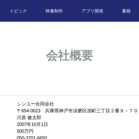
トピック
映像制作
アプリ開発
書籍
会社概要
名
シンユー合同会社
所
〒654-0023 兵庫県神戸市須磨区戎町三丁目２番９－７
者
川原 健太郎
業
2007年10月1日
金
500万円
番号
050-3701-6692