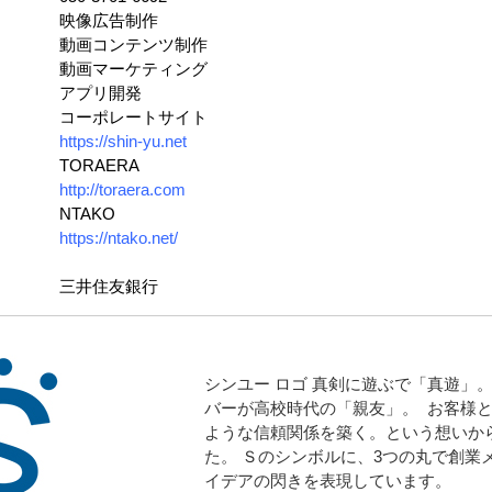
内容
映像広告制作
ンテンツ制作
動画マーケティング
アプリ開発
イト
コーポレートサイト
https://shin-yu.net
AERA
http://toraera.com
AKO
https://ntako.net/
銀行
三井住友銀行
シンユー ロゴ 真剣に遊ぶで「真遊」
バーが高校時代の「親友」。 お客様
ような信頼関係を築く。という想いか
た。 Ｓのシンボルに、3つの丸で創業
イデアの閃きを表現しています。