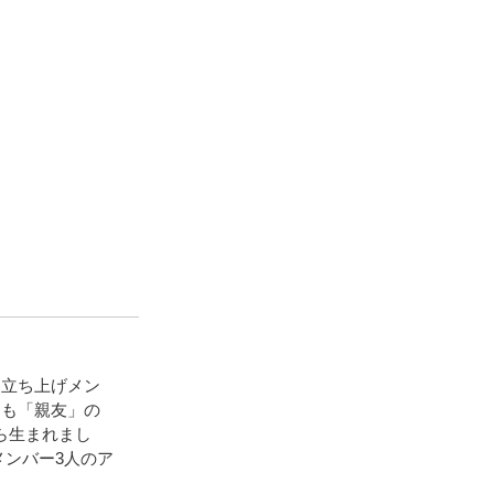
。立ち上げメン
とも「親友」の
ら生まれまし
メンバー3人のア