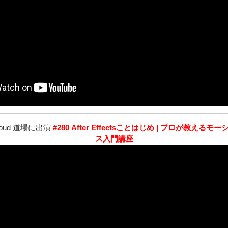
 Cloud 道場に出演
#280 After Effectsことはじめ | プロが教え
ス入門講座