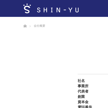
ホーム
会社概要
社
事業
代表
創
資本
電話