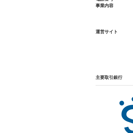
事業
動画コ
運営サ
TOR
NT
主要取引