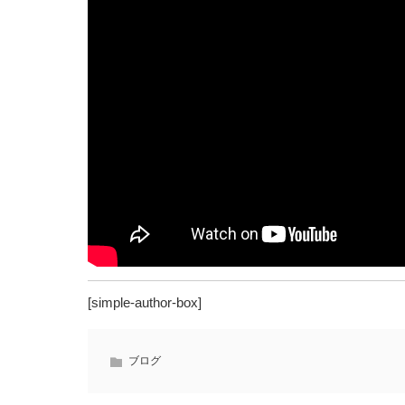
[simple-author-box]
ブログ