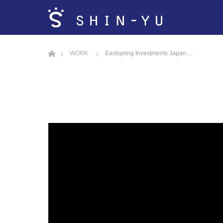
ホーム
WORK
Eastspring Investments Japan…