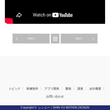
映像制作
PREV
NEXT
トピック
映像制作
アプリ開発
書籍
講座
会社概要
お問い合わせ
Copyright ©
シンユー｜SHIN-YU MOTION DESIGN