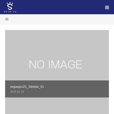
ホーム
vegaspro21_3dslide_01
2025.02.14